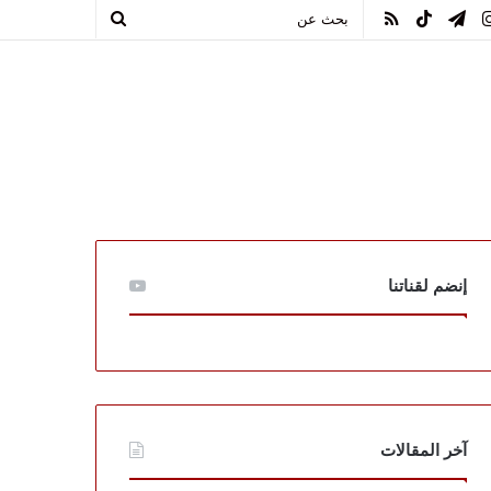
يوب
انستقرام
تيلقرام
TikTok
ملخص
بحث
الموقع
عن
RSS
إنضم لقناتنا
آخر المقالات