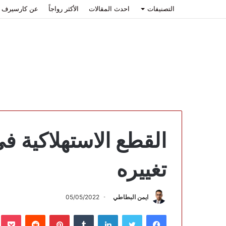
التصنيفات
احدث المقالات
الأكثر رواجاً
عن كارسيرف
تغييره
ايمن البطاطي
05/05/2022
فيسبوك
تويتر
لينكدإن
بينتيريست
ب