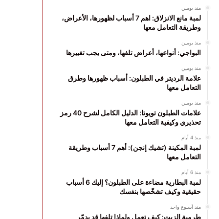
منذ يومين
لمبة مانع الانزلاق: اهم 7 أسباب لظهورها، الأعراض،
وطريقة التعامل معها
منذ يومين
البواجي: أنواعها، أعراض تلفها، ومتى يجب تغييرها
منذ يومين
علامة الرديتر في الطبلون: أسباب ظهورها وطرق
التعامل معها
منذ يومين
علامات الطبلون تويوتا: الدليل الكامل لشرح 40 رمز
تحذيري وكيفية التعامل معها
منذ 4 أيام
لمبة المكينة (تشيك إنجن): أهم 7 أسباب وطريقة
التعامل معها
منذ 6 أيام
لمبة البطارية مضاءة على الطبلون؟ إليك 6 أسباب
حقيقية وكيف تشخّصها بنفسك
منذ أسبوع واحد
طرمبة الزيت: كيف تعمل ولماذا تلفها قد يدمّر