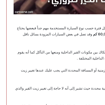
تغيير زيت القير الأوتوماتيكي التقليدي أو قير CVT كل فترة حسب نوع السيارة المستخدمة مهم جداً فبعضها يحتاج
60 كم
وقد تصل في بعض السيارات المزودة بسائل ناقل
ك بين مكونات القير الداخلية ومنعها من التآكل كما أنه يقوم
لداخلية المختلفة .
لزمنية أو المسافة المحددة التي يجب عليك عندها تغيير زيت
 محددة حيث تشير إلى أنه لا حاجة إلى تغيير زيت القير والذي