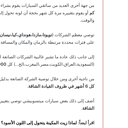
من جهة أخرى العديد من سائقي السيارات يقوم بشراء 
كم
أو يقوم بتغييره مرة كل شهر بحجة أن لونه تحول إ
والوقت.
توصي معظم الشركات (
تويوتا،مازدا،هونداي،كيا،نيسان
على فترات محددة مرتبطة بالزمان والمكان والمسافة 
إلى جانب ذلك عادة ما تشير غالبية الشركات الصانعة
(السعودية،العراق،الكويت،مصر،المغرب،الخ…) كل
10,000 – 15,000 كم أو كل 
من ناحية أخرى ومن خلال توصية الشركة الصانعة بدليل
كل 6 أشهر في ظروف القيادة الشاقة
.
أضف إلى ذلك بعض سيارات ميتسوبيشي توصي بتغيير 
الشاقة
.
اقرأ ايضاً:
لماذا زيت المكينة يتحول إلى اللون الأسود؟