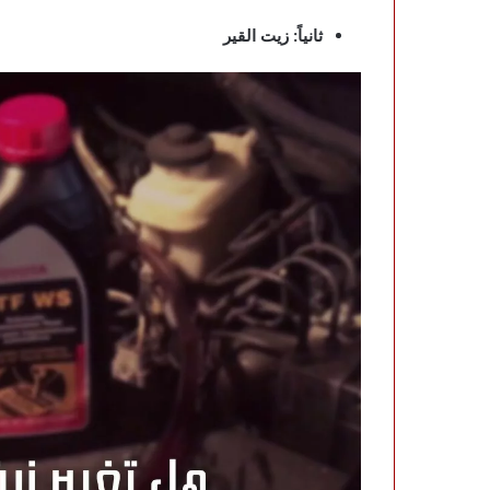
ثانياً: زيت القير