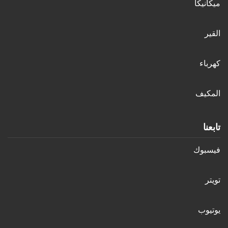
ميكانيكا
القير
كهرباء
المكيف
تابعنا
فيسبوك
تويتر
يوتيوب