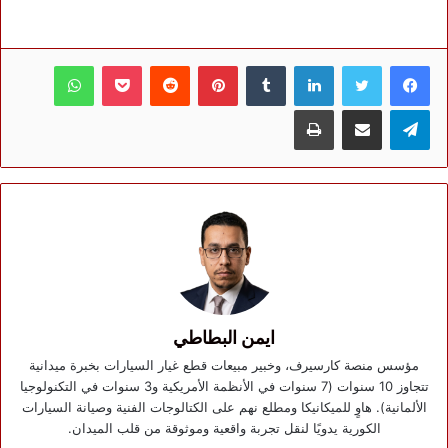
فيسبوك
تويتر
لينكدإن
بينتيريست
بوكيت
واتساب
تيلقرام
مشاركة عبر البريد
طباعة
ايمن البطاطي
مؤسس منصة كارسيرف، وخبير مبيعات قطع غيار السيارات بخبرة ميدانية
تتجاوز 10 سنوات (7 سنوات في الأنظمة الأمريكية و3 سنوات في التكنولوجيا
الألمانية). هاوٍ للميكانيكا ومطلع نهم على الكتالوجات الفنية وصيانة السيارات
الكورية يدويًا لنقل تجربة واقعية وموثوقة من قلب الميدان.