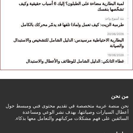
لمبة البطارية مضاءة على الطبلون؟ إليك 6 أسباب حقيقية وكيف
تشخّصها بنفسك
منذ أسبوع واحد
طرمبة الزيت: كيف تعمل ولماذا تلفها قد يدمّر محركك بالكامل
20/06/2026
البطارية الاحتياطية مرسيدس: الدليل الشامل للتشخيص والاستبدال
والصيانة
19/06/2026
غطاء التانكي: الدليل الشامل للوظائف والأعطال والاستبدال
من نحن
نحن منصة عربية متخصصة في تقديم محتوى فني ومبسط حول
أعطال السيارات وصيانتها، بهدف نشر الوعي ومساعدة
السائقين على فهم مشكلات مركباتهم والتعامل معها بذكاء.