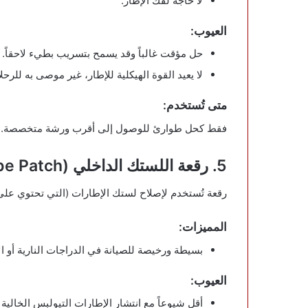
لا حاجة لفك الإطار.
العيوب:
حل مؤقت غالباً وقد يسمح بتسريب بطيء لاحقاً.
لا يعيد القوة الهيكلية للإطار، غير موصى به للرحل
متى تُستخدم:
فقط كحل طوارئ للوصول إلى أقرب ورشة متخصصة. يجب 
5. رقعة اللستك الداخلي (Tube Patch)
رقعة تُستخدم لإصلاح لستك الإطارات (التي تحتوي ع
المميزات:
بسيطة ورخيصة للصيانة في الدراجات النارية أو ا
العيوب:
أقل شيوعاً مع انتشار الإطارات التيولبس الخالية