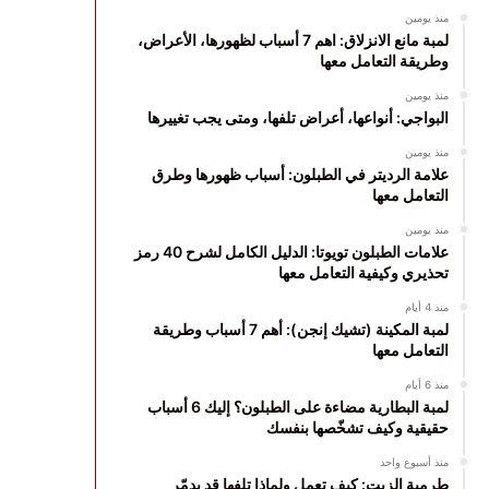
منذ يومين
لمبة مانع الانزلاق: اهم 7 أسباب لظهورها، الأعراض،
وطريقة التعامل معها
منذ يومين
البواجي: أنواعها، أعراض تلفها، ومتى يجب تغييرها
منذ يومين
علامة الرديتر في الطبلون: أسباب ظهورها وطرق
التعامل معها
منذ يومين
علامات الطبلون تويوتا: الدليل الكامل لشرح 40 رمز
تحذيري وكيفية التعامل معها
منذ 4 أيام
لمبة المكينة (تشيك إنجن): أهم 7 أسباب وطريقة
التعامل معها
منذ 6 أيام
لمبة البطارية مضاءة على الطبلون؟ إليك 6 أسباب
حقيقية وكيف تشخّصها بنفسك
منذ أسبوع واحد
طرمبة الزيت: كيف تعمل ولماذا تلفها قد يدمّر