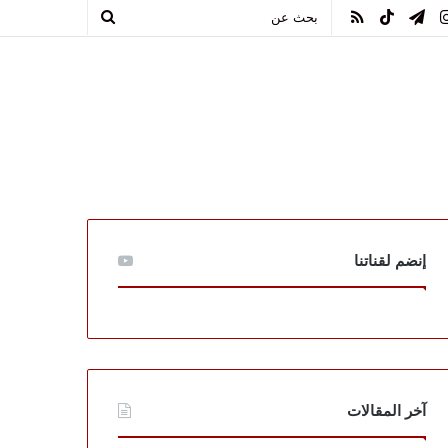
يوب
انستقرام
تيلقرام
TikTok
ملخص
بحث
الموقع
عن
RSS
إنضم لقناتنا
آخر المقالات