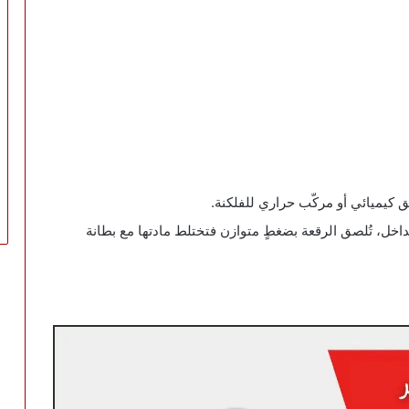
اخل، تُلصق الرقعة بضغطٍ متوازن فتختلط مادتها مع بطانة