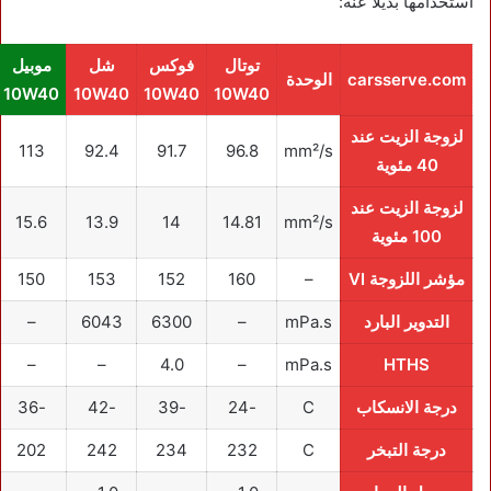
استخدامها بديلاً عنه:
توتال
فوكس
شل
موبيل
carsserve.com
الوحدة
10W40
10W40
10W40
10W40
لزوجة الزيت عند
113
92.4
91.7
96.8
mm²/s
40 مئوية
لزوجة الزيت عند
15.6
13.9
14
14.81
mm²/s
100 مئوية
مؤشر اللزوجة VI
–
160
152
153
150
التدوير البارد
mPa.s
–
6300
6043
–
–
–
4.0
–
mPa.s
HTHS
درجة الانسكاب
C
-24
-39
-42
-36
درجة التبخر
C
232
234
242
202