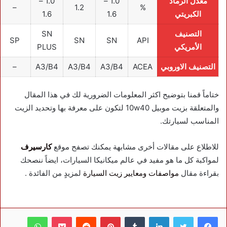
معدل الرماد
1.0 –
1.0 –
–
1.2
%
الكبريتي
1.6
1.6
التصنيف
SN
SP
SN
SN
API
الأمريكي
PLUS
التصنيف الاوروبي
ACEA
A3/B4
A3/B4
A3/B4
–
ختاماً قمنا بتوضيح اكثر المعلومات الضرورية لك في هذا المقال
والمتعلقة بزيت موبيل 10w40 لتكون على معرفة بها وتحديد الزيت
المناسب لسيارتك.
للاطلاع على مقالات أخرى مشابهة يمكنك تصفح موقع
كارسيرف
لمواكبة كل ما هو مفيد في عالم ميكانيكا السيارات، ايضاً ننصحك
بقراءة مقال
مواصفات ومعايير زيت السيارة
لمزيدٍ من الفائدة .
فيسبوك
تويتر
لينكدإن
بينتيريست
بوكيت
واتساب