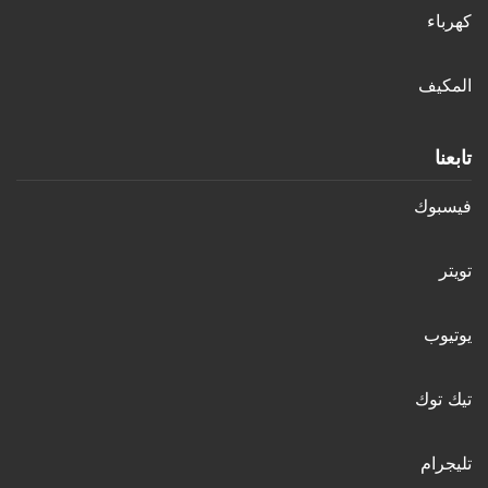
كهرباء
المكيف
تابعنا
فيسبوك
تويتر
يوتيوب
تيك توك
تليجرام