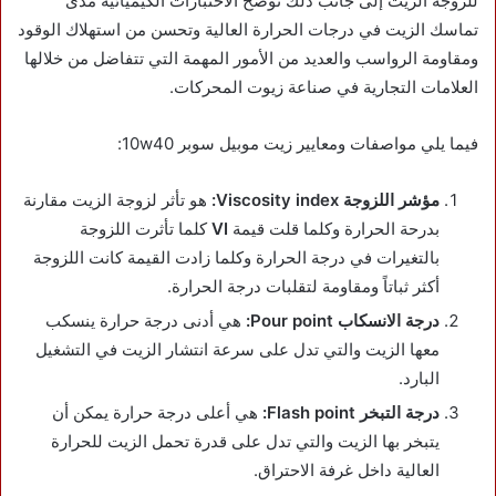
للزوجة الزيت إلى جانب ذلك توضح الاختبارات الكيميائية مدى
تماسك الزيت في درجات الحرارة العالية وتحسن من استهلاك الوقود
ومقاومة الرواسب والعديد من الأمور المهمة التي تتفاضل من خلالها
العلامات التجارية في صناعة زيوت المحركات.
فيما يلي مواصفات ومعايير زيت موبيل سوبر 10w40:
مؤشر اللزوجة Viscosity index:
هو تأثر لزوجة الزيت مقارنة
بدرحة الحرارة وكلما قلت قيمة
VI
كلما تأثرت اللزوجة
بالتغيرات في درجة الحرارة وكلما زادت القيمة كانت اللزوجة
أكثر ثباتاً ومقاومة لتقلبات درجة الحرارة.
درجة الانسكاب Pour point:
هي أدنى درجة حرارة ينسكب
معها الزيت والتي تدل على سرعة انتشار الزيت في التشغيل
البارد.
درجة التبخر Flash point:
هي أعلى درجة حرارة يمكن أن
يتبخر بها الزيت والتي تدل على قدرة تحمل الزيت للحرارة
العالية داخل غرفة الاحتراق.