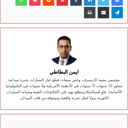
تيلقرام
مشاركة عبر البريد
طباعة
ايمن البطاطي
مؤسس منصة كارسيرف، وخبير مبيعات قطع غيار السيارات بخبرة ميدانية
تتجاوز 10 سنوات (7 سنوات في الأنظمة الأمريكية و3 سنوات في التكنولوجيا
الألمانية). هاوٍ للميكانيكا ومطلع نهم على الكتالوجات الفنية وصيانة السيارات
الكورية يدويًا لنقل تجربة واقعية وموثوقة من قلب الميدان.