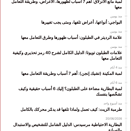
لمبة مانع الانزلاق: اهم 7 أسباب لظهورها، الأعراض، وطريقة التعامل
معها
منذ يومين
البواجي: أنواعها، أعراض تلفها، ومتى يجب تغييرها
منذ يومين
علامة الرديتر في الطبلون: أسباب ظهورها وطرق التعامل معها
منذ يومين
علامات الطبلون تويوتا: الدليل الكامل لشرح 40 رمز تحذيري وكيفية
التعامل معها
منذ 4 أيام
لمبة المكينة (تشيك إنجن): أهم 7 أسباب وطريقة التعامل معها
منذ 6 أيام
لمبة البطارية مضاءة على الطبلون؟ إليك 6 أسباب حقيقية وكيف
تشخّصها بنفسك
منذ أسبوع واحد
طرمبة الزيت: كيف تعمل ولماذا تلفها قد يدمّر محركك بالكامل
20/06/2026
البطارية الاحتياطية مرسيدس: الدليل الشامل للتشخيص والاستبدال
والصيانة