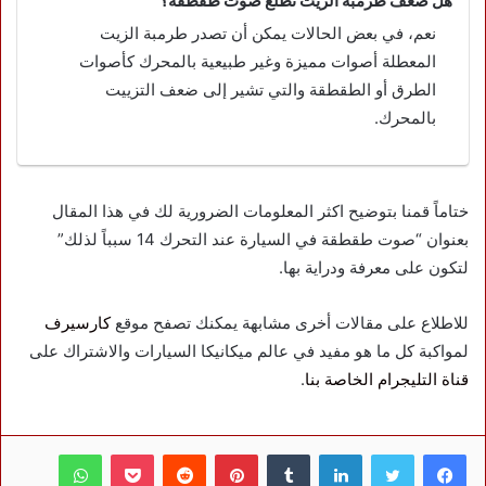
هل ضعف طرمبة الزيت تطلع صوت طقطقة؟
نعم، في بعض الحالات يمكن أن تصدر طرمبة الزيت
المعطلة أصوات مميزة وغير طبيعية بالمحرك كأصوات
الطرق أو الطقطقة والتي تشير إلى ضعف التزييت
بالمحرك.
ختاماً قمنا بتوضيح اكثر المعلومات الضرورية لك في هذا المقال
بعنوان “صوت طقطقة في السيارة عند التحرك 14 سبباً لذلك”
لتكون على معرفة ودراية بها.
للاطلاع على مقالات أخرى مشابهة يمكنك تصفح موقع
كارسيرف
لمواكبة كل ما هو مفيد في عالم ميكانيكا السيارات والاشتراك على
قناة التليجرام الخاصة بنا
.
فيسبوك
تويتر
لينكدإن
بينتيريست
بوكيت
واتساب