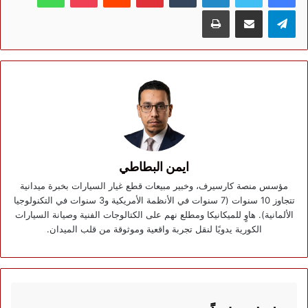
تيلقرام
مشاركة عبر البريد
طباعة
ايمن البطاطي
مؤسس منصة كارسيرف، وخبير مبيعات قطع غيار السيارات بخبرة ميدانية
تتجاوز 10 سنوات (7 سنوات في الأنظمة الأمريكية و3 سنوات في التكنولوجيا
الألمانية). هاوٍ للميكانيكا ومطلع نهم على الكتالوجات الفنية وصيانة السيارات
الكورية يدويًا لنقل تجربة واقعية وموثوقة من قلب الميدان.