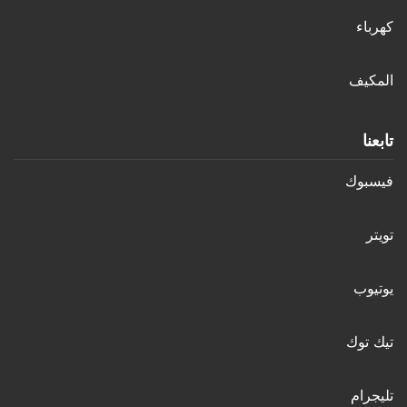
كهرباء
المكيف
تابعنا
فيسبوك
تويتر
يوتيوب
تيك توك
تليجرام