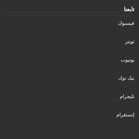
تابعنا
فيسبوك
تويتر
يوتيوب
تيك توك
تليجرام
إنستقرام