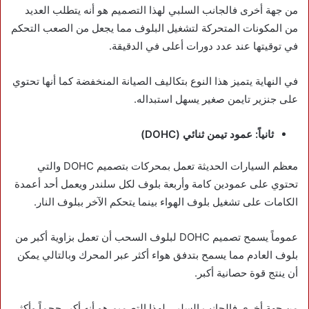
من جهة أخرى فالجانب السلبي لهذا التصميم هو أنه يتطلب العديد
من المكونات المتحركة لتشغيل البلوف مما يجعل من الصعب التحكم
في توقيتها عند عدد دورات أعلى في الدقيقة.
في النهاية يتميز هذا النوع بتكاليف الصيانة المنخفضة كما أنها تحتوي
على جنزير تايمن صغير يسهل استبداله.
ثانياً: عمود تيمن ثنائي (DOHC)
معظم السيارات الحديثة تعمل بمحركات بتصميم DOHC والتي
تحتوي على عمودين كامة وأربعة بلوف لكل سلندر ويعمل أحد أعمدة
الكامات على تشغيل بلوف الهواء بينما يتحكم الآخر ببلوف النار.
عموماً يسمح تصميم DOHC لبلوف السحب أن تعمل بزاوية أكبر من
بلوف العادم مما يسمح بتدفق هواء أكثر عبر المحرك وبالتالي يمكن
أن ينتج قوة حصانية أكبر.
من جهة أخرى فالجانب السلبي لهذا التصميم هو أنه أكبر حجماً وأكثر