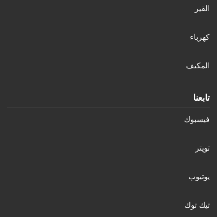
القير
كهرباء
المكيف
تابعنا
فيسبوك
تويتر
يوتيوب
تيك توك