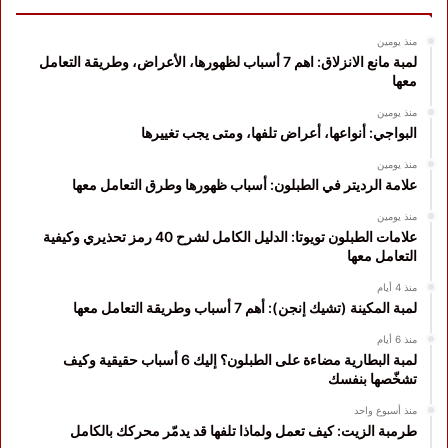
منذ يومين
لمبة مانع الانزلاق: اهم 7 أسباب لظهورها، الأعراض، وطريقة التعامل
معها
منذ يومين
البواجي: أنواعها، أعراض تلفها، ومتى يجب تغييرها
منذ يومين
علامة الرديتر في الطبلون: أسباب ظهورها وطرق التعامل معها
منذ يومين
علامات الطبلون تويوتا: الدليل الكامل لشرح 40 رمز تحذيري وكيفية
التعامل معها
منذ 4 أيام
لمبة المكينة (تشيك إنجن): أهم 7 أسباب وطريقة التعامل معها
منذ 6 أيام
لمبة البطارية مضاءة على الطبلون؟ إليك 6 أسباب حقيقية وكيف
تشخّصها بنفسك
منذ أسبوع واحد
طرمبة الزيت: كيف تعمل ولماذا تلفها قد يدمّر محركك بالكامل