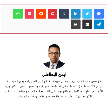
فيسبوك
تويتر
لينكدإن
بينتيريست
بوكيت
واتساب
تيلقرام
مشاركة عبر البريد
طباعة
ايمن البطاطي
مؤسس منصة كارسيرف، وخبير مبيعات قطع غيار السيارات بخبرة ميدانية
تتجاوز 10 سنوات (7 سنوات في الأنظمة الأمريكية و3 سنوات في التكنولوجيا
الألمانية). هاوٍ للميكانيكا ومطلع نهم على الكتالوجات الفنية وصيانة السيارات
الكورية يدويًا لنقل تجربة واقعية وموثوقة من قلب الميدان.