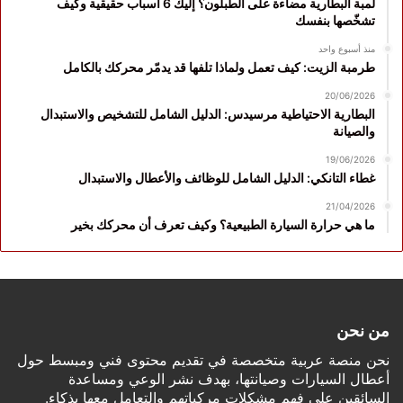
لمبة البطارية مضاءة على الطبلون؟ إليك 6 أسباب حقيقية وكيف
تشخّصها بنفسك
منذ أسبوع واحد
طرمبة الزيت: كيف تعمل ولماذا تلفها قد يدمّر محركك بالكامل
20/06/2026
البطارية الاحتياطية مرسيدس: الدليل الشامل للتشخيص والاستبدال
والصيانة
19/06/2026
غطاء التانكي: الدليل الشامل للوظائف والأعطال والاستبدال
21/04/2026
ما هي حرارة السيارة الطبيعية؟ وكيف تعرف أن محركك بخير
من نحن
نحن منصة عربية متخصصة في تقديم محتوى فني ومبسط حول
أعطال السيارات وصيانتها، بهدف نشر الوعي ومساعدة
السائقين على فهم مشكلات مركباتهم والتعامل معها بذكاء.