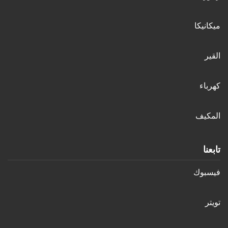
ميكانيكا
القير
كهرباء
المكيف
تابعنا
فيسبوك
تويتر