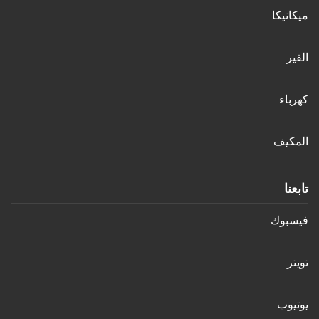
ميكانيكا
القير
كهرباء
المكيف
تابعنا
فيسبوك
تويتر
يوتيوب