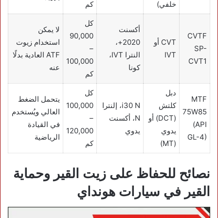
خلفي)
كم
كل
أكسنت
لا يمكن
90,000
CVTF
CVT أو
2020+،
استخدام زيوت
–
SP-
IVT
النترا IVT،
ATF العادية بدلًا
100,000
CVT1
كونا
عنه
كم
دبل
كل
MTF
يتحمل الضغط
كلتش
i30 N، إلنترا
100,000
75W85
العالي ويُستخدم
(DCT) أو
N، أكسنت
–
(API
في القيادة
يدوي
يدوي
120,000
GL-4)
الرياضية
(MT)
كم
نصائح للحفاظ على زيت القير وحماية
القير في سيارات هونداي