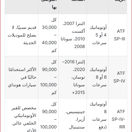
بها
كل
النترا 2007،
أوتوماتيك
30,000
قديم نسبيًا، لا
ATF
أكسنت
4 أو 5
–
يصلح للموديلات
SP-III
2010، سوناتا
سرعات
40,000
الحديثة
2008
كم
إلنترا 2016–
كل
أوتوماتيك
2020،
90,000
الأكثر استخدامًا
ATF
6 أو 8
توسان،
–
حاليًا في
SP-IV
سرعات
سوناتا
100,000
سيارات هونداي
2015+
كم
أوتوماتيك
كل
مخصص للقير
ATF
8
جينيسيس،
90,000
الأوتوماتيكي
SP-IV-
سرعات
أزيرا،
–
الخلفي عالي
RR
(دفع
سنتينيال
100,000
الأداء