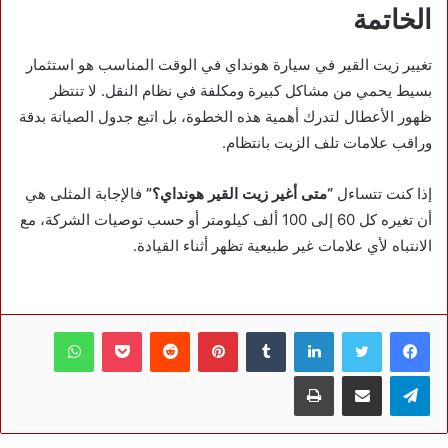
الخاتمة
تغيير زيت القير في سيارة هونداي في الوقت المناسب هو استثمار
بسيط يحمي من مشاكل كبيرة ومكلفة في نظام النقل. لا تنتظر
ظهور الأعطال لتدرك أهمية هذه الخطوة، بل اتبع جدول الصيانة بدقة
وراقب علامات تلف الزيت بانتظام.
إذا كنت تتساءل
“متى أغير زيت القير هونداي؟”
فالإجابة المثلى هي
أن تغيره كل 60 إلى 100 ألف كيلومتر أو حسب توصيات الشركة، مع
الانتباه لأي علامات غير طبيعية تظهر أثناء القيادة.
فيسبوك
تويتر
لينكدإن
بينتيريست
بوكيت
واتساب
تيلقرام
مشاركة عبر البريد
طباعة