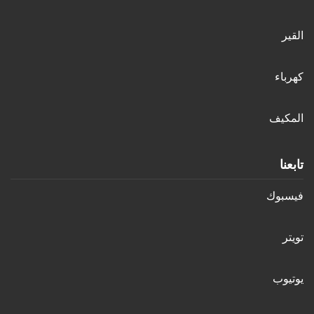
القير
كهرباء
المكيف
تابعنا
فيسبوك
تويتر
يوتيوب