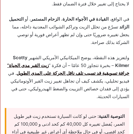
لا يحتاج إلى تغيير خلال فترة الضمان فقط.
في الواقع،
القيادة في الأجواء الحارة
،
الزحام المستمر
، أو
التحميل
الزائد
تسرّع من تحلل الزيت وتراكم الشوائب المعدنية داخله، مما
يجعل تغييره ضروريًا حتى وإن لم تظهر أعراض فورية أو توصي
الشركة بذلك صراحة.
ولتعزيز هذه النقطة، يوضح الميكانيكي الأمريكي الشهير
Scotty
Kilmer
– بخبرة تتجاوز 50 عامًا – أن فكرة “
زيت القير مدى الحياة”
خرافة تسويقية قد تسبب تلف ناقل الحركة على المدى الطويل
. في
فيديو تحليلي، يكشف كيف أن تجاهل تغيير زيت القير الأوتوماتيكي
يؤدي إلى فقدان خصائص التزييت والضغط الهيدروليكي، حتى في
السيارات الحديثة.
التوصية الفنية:
حتى لو كانت السيارة تستخدم زيت قير طويل
العمر، يُفضل تغييره كل 40,000 كم كحد ادنى و 100,000 كم
كحد اقصى، أو في حال ملاحظة أي أعراض غير طبيعية في أداء