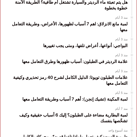
هل يتم تعبئة ماء الرديتر والسيارة تشتغل أم طافية؟ الطريقة الآمنة
خطوة بخطوة
منذ 3 أيام
لمبة مانع الانزلاق: اهم 7 أسباب لظهورها، الأعراض، وطريقة التعامل
معها
منذ 3 أيام
البواجي: أنواعها، أعراض تلفها، ومتى يجب تغييرها
منذ 3 أيام
علامة الرديتر في الطبلون: أسباب ظهورها وطرق التعامل معها
منذ 3 أيام
علامات الطبلون تويوتا: الدليل الكامل لشرح 40 رمز تحذيري وكيفية
التعامل معها
منذ 5 أيام
لمبة المكينة (تشيك إنجن): أهم 7 أسباب وطريقة التعامل معها
منذ 7 أيام
لمبة البطارية مضاءة على الطبلون؟ إليك 6 أسباب حقيقية وكيف
تشخّصها بنفسك
منذ أسبوع واحد
طرمبة الزيت: كيف تعمل ولماذا تلفها قد يدمّر محركك بالكامل