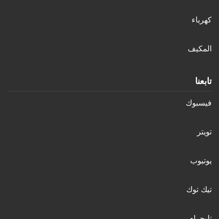
كهرباء
المكيف
تابعنا
فيسبوك
تويتر
يوتيوب
تيك توك
تليجرام