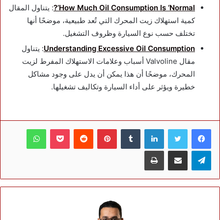
How Much Oil Consumption Is ‘Normal’?
: يتناول المقال
كمية استهلاك زيت المحرك التي تُعد طبيعية، موضحًا أنها
تختلف حسب نوع السيارة وظروف التشغيل.
Understanding Excessive Oil Consumption
: يتناول
مقال Valvoline أسباب وعلامات الاستهلاك المفرط لزيت
المحرك، موضحًا أن هذا يمكن أن يدل على وجود مشاكل
خطيرة ويؤثر على أداء السيارة وتكاليف تشغيلها.
فيسبوك
تويتر
لينكدإن
بينتيريست
بوكيت
واتساب
تيلقرام
مشاركة عبر البريد
طباعة