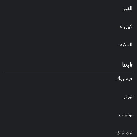
القير
كهرباء
المكيف
تابعنا
فيسبوك
تويتر
يوتيوب
تيك توك