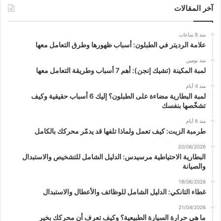
آخر المقالات
منذ 8 ساعات
علامة الرديتر في الطبلون: أسباب ظهورها وطرق التعامل معها
منذ يومين
لمبة المكينة (تشيك إنجن): أهم 7 أسباب وطريقة التعامل معها
منذ 4 أيام
لمبة البطارية مضاءة على الطبلون؟ إليك 6 أسباب حقيقية وكيف
تشخّصها بنفسك
منذ 6 أيام
طرمبة الزيت: كيف تعمل ولماذا تلفها قد يدمّر محركك بالكامل
20/06/2026
البطارية الاحتياطية مرسيدس: الدليل الشامل للتشخيص والاستبدال
والصيانة
19/06/2026
غطاء التانكي: الدليل الشامل للوظائف والأعطال والاستبدال
21/04/2026
ما هي حرارة السيارة الطبيعية؟ وكيف تعرف أن محركك بخير