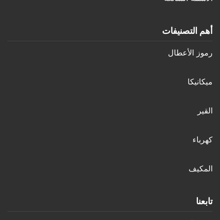
أهم التصنيفات
رموز الأعطال
ميكانيكا
القير
كهرباء
المكيف
تابعنا