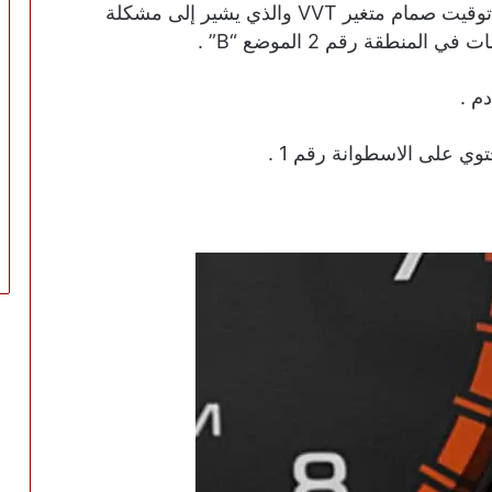
يظهر الكود P0024 فقط على السيارات ذات توقيت صمام متغير VVT والذي يشير إلى مشكلة
منطقة رقم 2 الموضع “B” .