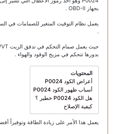
P0024 وهو أحد رموز الأعطال التي تشير 
بجهاز OBD-II .
يعمل نظام التوقيت المتغير للصمامات في السي
.
بدورها تتحكم في مزيج الوقود والهواء .
المحتويات
أعراض الكود P0024
أسباب ظهور الكود P0024
هل الكود P0024 خطير ؟
كيفية الإصلاح
يعمل هذا الأمر على زيادة الطاقة وتوفيراً أفضل