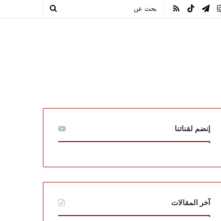
يوب
انستقرام
تيلقرام
TikTok
ملخص
بحث
الموقع
عن
RSS
إنضم لقناتنا
آخر المقالات