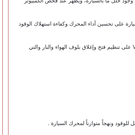
إلى وجود خلل ما بالسيارة، ويظهر عند فحص الكمبيوتر
ارة على تحسين أداء المحرك وكفاءة استهلاك الوقود
حيث يعمل صمام التحكم في تدفق الزيت VVT على تنظيم فتح وإغلاق بلوف الهواء والنار والتي
 للوقود ونهجاً متوازناً لمحرك السيارة .