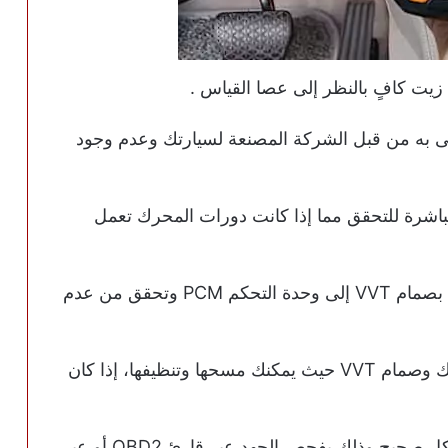
يت كافٍ بالنظر إلى عصا القياس .
به من قبل الشركة المصنعة لسيارتك وعدم وجود
لرؤية البيانات المباشرة للتحقق مما إذا كانت دورات المحرك تعمل
إذا لم تجد مشكلة قم بفحص الأسلاك المتصلة بصمام VVT إلى وحدة التحكم PCM وتحقق من عدم
بعد ذلك تحقق من حساس الكام شفت والكرنك وصمام VVT حيث يمكنك مسحها وتنظيفها، إذا كان
من الجيد أيضاً التأكد من عمل صمام VVT بشكل صحيح وذلك بفحص الجهد عبر قارئ OBD2 أو عبر