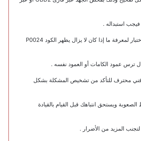
فيجب استبداله .
امسح رمز العطل وقم بقيادة السيارة وأعد الاختبار لمعرفة ما إذا كان لا يزال يظهر الكود P0024
ال ترس عمود الكامات أو العمود نفسه .
لى فني محترف للتأكد من تشخيص المشكلة بشكل
 تشخيص الرمز P0024 متوسط الصعوبة ويستحق انتباهك قبل القيام بالقيادة
لتجنب المزيد من الأضرار .