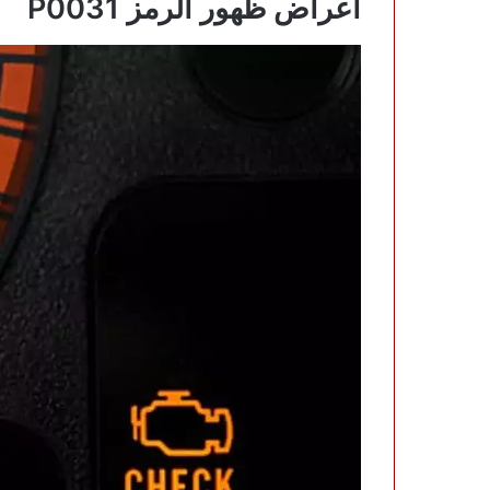
اعراض ظهور الرمز P0031