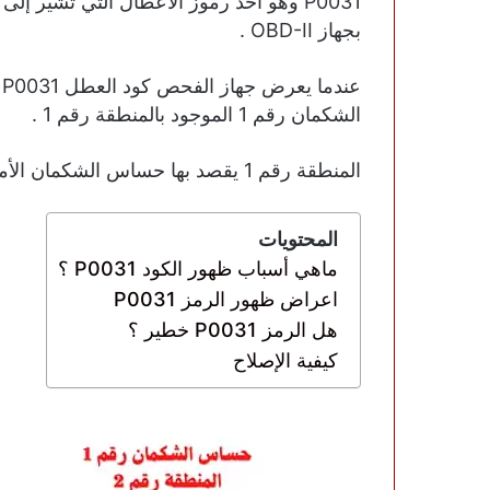
P0031 وهو أحد رموز الأعطال التي تشير إ
بجهاز OBD-II .
ع
الشكمان رقم 1 الموجود بالمنطقة رقم 1 .
المنطقة رقم 1 يقصد بها حساس الشكمان الأمامي كما في الصورة التالية :
المحتويات
ماهي أسباب ظهور الكود P0031 ؟
اعراض ظهور الرمز P0031
هل الرمز P0031 خطير ؟
كيفية الإصلاح