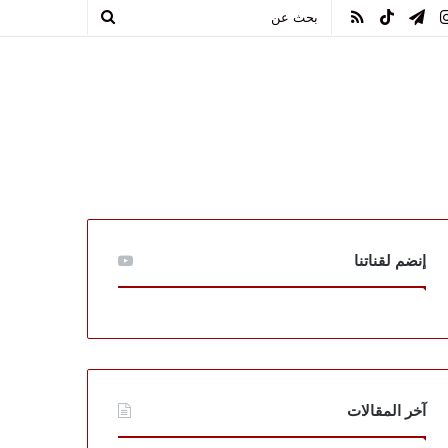
يوب
انستقرام
تيلقرام
TikTok
ملخص
بحث
الموقع
عن
RSS
إنضم لقناتنا
آخر المقالات