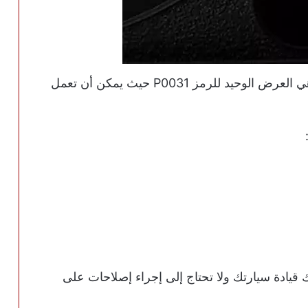
غالباً ما تكون لمبة المكينة (Check Engine) هي العرض الوحيد للرمز P0031 حيث يمكن أن تعمل
ة، يمكنك قيادة سيارتك ولا تحتاج إلى إجراء إصلاحات على