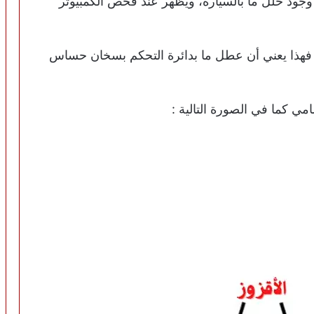
لى وجود خلل ما بالسيارة، ويظهر عند فحص الكمبيوتر
ندما يعرض جهاز الفحص كود العطل P0031 فهذا يعني أن عطل ما بدائرة التحكم بسخان حساس