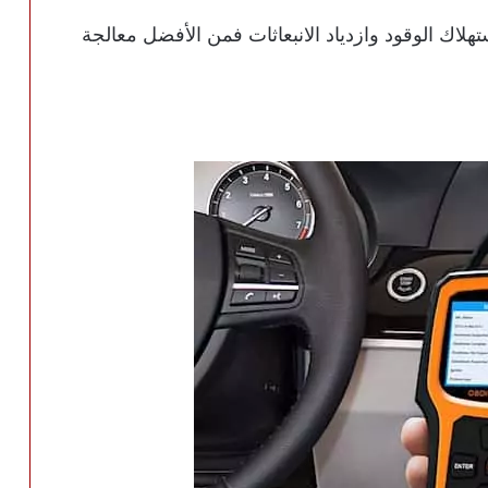
تهلاك الوقود وازدياد الانبعاثات فمن الأفضل معالجة