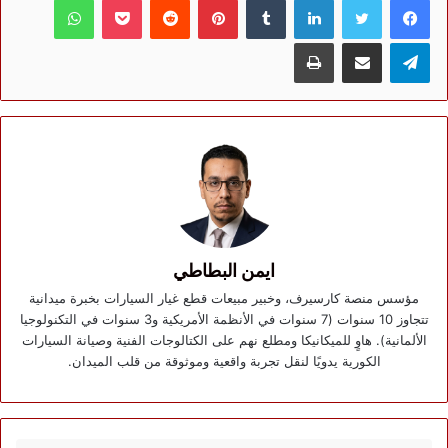
تيلقرام
مشاركة عبر البريد
طباعة
ايمن البطاطي
مؤسس منصة كارسيرف، وخبير مبيعات قطع غيار السيارات بخبرة ميدانية
تتجاوز 10 سنوات (7 سنوات في الأنظمة الأمريكية و3 سنوات في التكنولوجيا
الألمانية). هاوٍ للميكانيكا ومطلع نهم على الكتالوجات الفنية وصيانة السيارات
الكورية يدويًا لنقل تجربة واقعية وموثوقة من قلب الميدان.