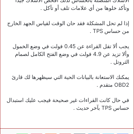
الأسلاك المتصلة بالحساس لذلك افحص الأسلاك جيداً
وتأكد خلوها من أي علامات تلف أو تآكل .
إذا لم تحل المشكلة فقد حان الوقت لقياس الجهد الخارج
من حساس TPS .
يجب ألا تقل القراءة عن 0.45 فولت في وضع الخمول
وألا تزيد عن 4.9 فولت في وضع الفتح الكامل لصمام
الثروتل .
يمكنك الاستعانة بالبيانات الحية التي سيظهرها لك قارئ
OBD2 متقدم .
في حال كانت القراءات غير صحيحة فيجب عليك استبدال
حساس TPS بآخر حديث .
فيسبوك
تويتر
لينكدإن
بينتيريست
بوكيت
واتساب