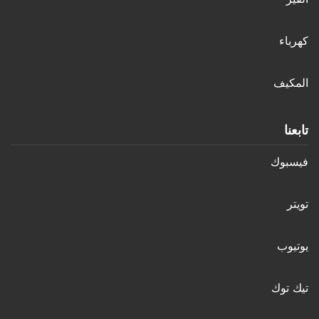
كهرباء
المكيف
تابعنا
فيسبوك
تويتر
يوتيوب
تيك توك