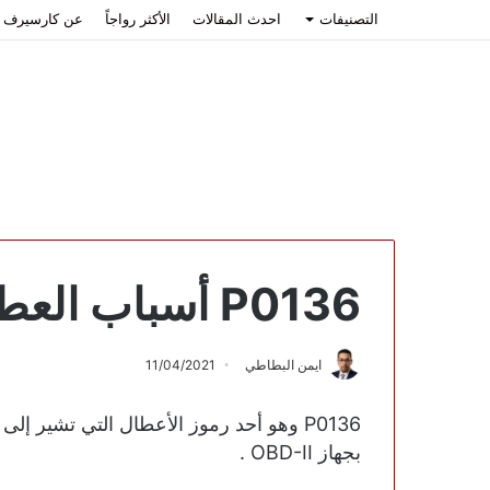
التصنيفات
احدث المقالات
الأكثر رواجاً
عن كارسيرف
P0136 أسباب العطل وكيفية الإصلاح
ايمن البطاطي
11/04/2021
P0136 وهو أحد رموز الأعطال التي تشير إ
بجهاز OBD-II .