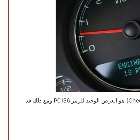
غالباً ما يكون ضوء فحص المحرك (Check Engine) هو العرض الوحيد للرمز P0136 ومع ذلك قد