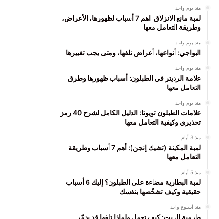
منذ يوم واحد
لمبة مانع الانزلاق: اهم 7 أسباب لظهورها، الأعراض،
وطريقة التعامل معها
منذ يوم واحد
البواجي: أنواعها، أعراض تلفها، ومتى يجب تغييرها
منذ يوم واحد
علامة الرديتر في الطبلون: أسباب ظهورها وطرق
التعامل معها
منذ يوم واحد
علامات الطبلون تويوتا: الدليل الكامل لشرح 40 رمز
تحذيري وكيفية التعامل معها
منذ 3 أيام
لمبة المكينة (تشيك إنجن): أهم 7 أسباب وطريقة
التعامل معها
منذ 5 أيام
لمبة البطارية مضاءة على الطبلون؟ إليك 6 أسباب
حقيقية وكيف تشخّصها بنفسك
منذ أسبوع واحد
طرمبة الزيت: كيف تعمل ولماذا تلفها قد يدمّر