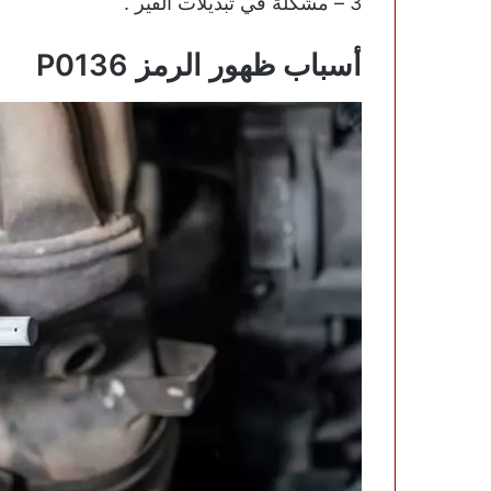
3 – مشكلة في تبديلات القير .
أسباب ظهور الرمز P0136