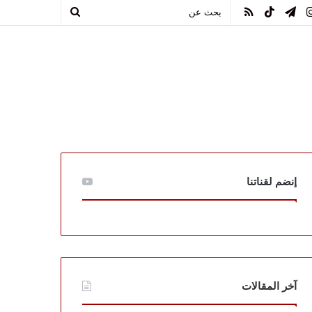
يوب
انستقرام
تيلقرام
TikTok
ملخص
بحث
الموقع
عن
RSS
إنضم لقناتنا
آخر المقالات