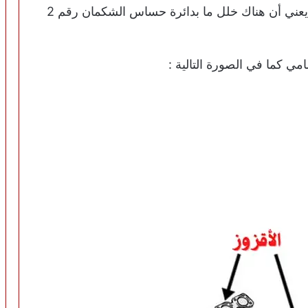
عندما يعرض جهاز الفحص الرمز P0136 فهذا يعني أن هناك خلل ما بدائرة حساس الشكمان رقم 2