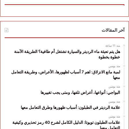
آخر المقالات
منذ 11 ساعة
هل يتم تعبئة ماء الرديتر والسيارة تشتغل أم طافية؟ الطريقة الآمنة
خطوة بخطوة
منذ يومين
لمبة مانع الانزلاق: اهم 7 أسباب لظهورها، الأعراض، وطريقة التعامل
معها
منذ يومين
البواجي: أنواعها، أعراض تلفها، ومتى يجب تغييرها
منذ يومين
علامة الرديتر في الطبلون: أسباب ظهورها وطرق التعامل معها
منذ يومين
علامات الطبلون تويوتا: الدليل الكامل لشرح 40 رمز تحذيري وكيفية
التعامل معها