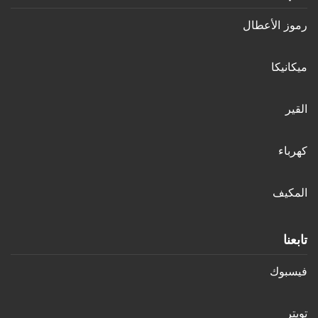
رموز الأعطال
ميكانيكا
القير
كهرباء
المكيف
تابعنا
فيسبوك
تويتر