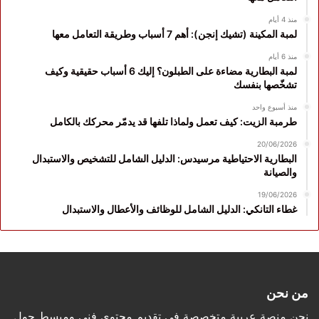
منذ 4 أيام
لمبة المكينة (تشيك إنجن): أهم 7 أسباب وطريقة التعامل معها
منذ 6 أيام
لمبة البطارية مضاءة على الطبلون؟ إليك 6 أسباب حقيقية وكيف
تشخّصها بنفسك
منذ أسبوع واحد
طرمبة الزيت: كيف تعمل ولماذا تلفها قد يدمّر محركك بالكامل
20/06/2026
البطارية الاحتياطية مرسيدس: الدليل الشامل للتشخيص والاستبدال
والصيانة
19/06/2026
غطاء التانكي: الدليل الشامل للوظائف والأعطال والاستبدال
من نحن
نحن منصة عربية متخصصة في تقديم محتوى فني ومبسط حول