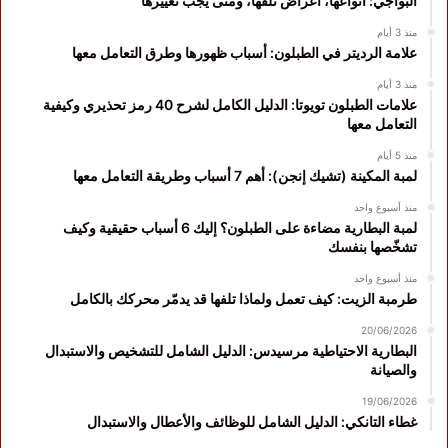
البواجي: أنواعها، أعراض تلفها، ومتى يجب تغييرها
منذ 3 أيام
علامة الرديتر في الطبلون: أسباب ظهورها وطرق التعامل معها
منذ 3 أيام
علامات الطبلون تويوتا: الدليل الكامل لشرح 40 رمز تحذيري وكيفية
التعامل معها
منذ 5 أيام
لمبة المكينة (تشيك إنجن): أهم 7 أسباب وطريقة التعامل معها
منذ أسبوع واحد
لمبة البطارية مضاءة على الطبلون؟ إليك 6 أسباب حقيقية وكيف
تشخّصها بنفسك
منذ أسبوع واحد
طرمبة الزيت: كيف تعمل ولماذا تلفها قد يدمّر محركك بالكامل
20/06/2026
البطارية الاحتياطية مرسيدس: الدليل الشامل للتشخيص والاستبدال
والصيانة
19/06/2026
غطاء التانكي: الدليل الشامل للوظائف والأعطال والاستبدال