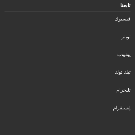
تابعنا
فيسبوك
تويتر
يوتيوب
تيك توك
تليجرام
إنستقرام