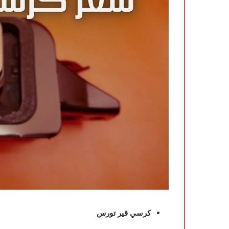
كرسي قير تورس