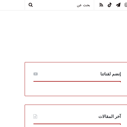
يوب
انستقرام
تيلقرام
TikTok
ملخص
بحث
الموقع
عن
RSS
إنضم لقناتنا
آخر المقالات