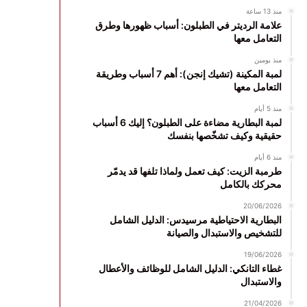
منذ 13 ساعة
علامة الرديتر في الطبلون: أسباب ظهورها وطرق
التعامل معها
منذ يومين
لمبة المكينة (تشيك إنجن): أهم 7 أسباب وطريقة
التعامل معها
منذ 5 أيام
لمبة البطارية مضاءة على الطبلون؟ إليك 6 أسباب
حقيقية وكيف تشخّصها بنفسك
منذ 6 أيام
طرمبة الزيت: كيف تعمل ولماذا تلفها قد يدمّر
محركك بالكامل
20/06/2026
البطارية الاحتياطية مرسيدس: الدليل الشامل
للتشخيص والاستبدال والصيانة
19/06/2026
غطاء التانكي: الدليل الشامل للوظائف والأعطال
والاستبدال
21/04/2026