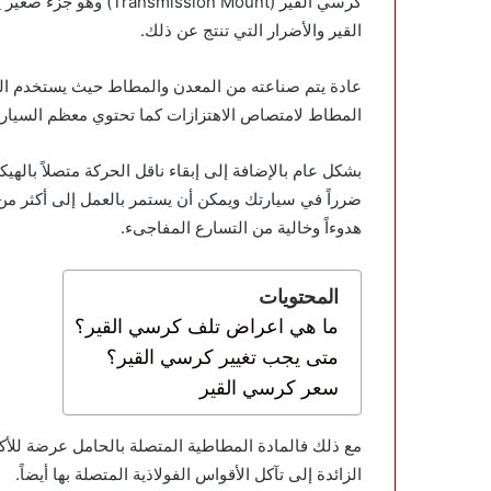
كرسي القير (sion Mount
القير والأضرار التي تنتج عن ذلك.
عادة يتم صناعته من المعدن والمطاط حيث يستخدم المع
المطاط لامتصاص الاهتزازات كما تحتوي معظم السيارات
بشكل عام بالإضافة إلى إبقاء ناقل الحركة متصلاً باله
هدوءاً وخالية من التسارع المفاجىء.
المحتويات
ما هي اعراض تلف كرسي القير؟
متى يجب تغيير كرسي القير؟
سعر كرسي القير
مع ذلك فالمادة المطاطية المتصلة بالحامل عرضة للأك
الزائدة إلى تآكل الأقواس الفولاذية المتصلة بها أيضاً.