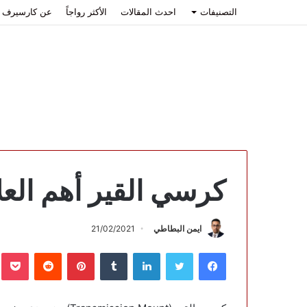
التصنيفات
احدث المقالات
الأكثر رواجاً
عن كارسيرف
كرسي القير أهم العل
ايمن البطاطي
21/02/2021
فيسبوك
تويتر
لينكدإن
بينتيريست
ب