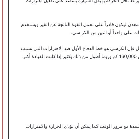
Transmis) وهو جزء صغير يربط ناقل الحركة بهيكل السيارة يساعد على تقليل اهتزازات
دن ليكون قادراً على تحمل القوة الناتجة عن القير ويستخدم
 على واحداً أو اثنين من الكراسي.
يكل فإن الكرسي هو خط الدفاع الأول ضد الاهتزازات التي تسبب
ضرراً في سيارتك ويمكن أن يستمر بالعمل إلى أكثر من 160,000 كم وربما أطول من ذلك بكثير إذا كانت القيادة أكثر
سدة مع مرور الوقت كما يمكن أن تؤدي الحرارة والاهتزازات