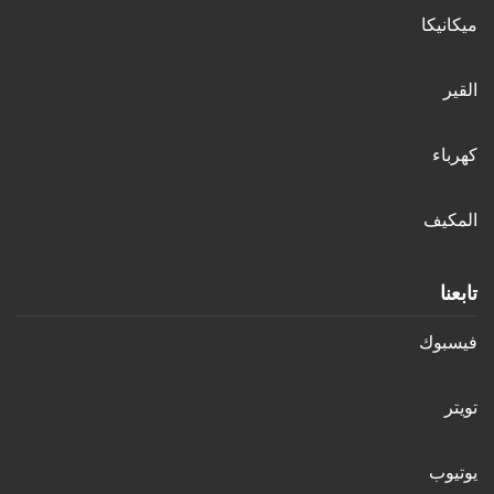
ميكانيكا
القير
كهرباء
المكيف
تابعنا
فيسبوك
تويتر
يوتيوب