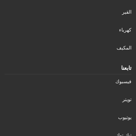
القير
كهرباء
المكيف
تابعنا
فيسبوك
تويتر
يوتيوب
تيك توك