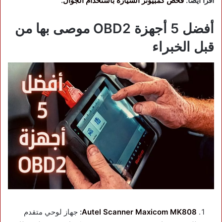
اقرأ ايضاً:
فحص كمبيوتر السيارة باستخدام الجوال
.
أفضل 5 أجهزة OBD2 موصى بها من
قبل الخبراء
Autel Scanner Maxicom MK808
:
جهاز لوحي متقدم