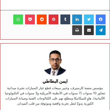
فيسبوك
تويتر
لينكدإن
بينتيريست
بوكيت
واتساب
تيلقرام
مشاركة عبر البريد
طباعة
ايمن البطاطي
مؤسس منصة كارسيرف، وخبير مبيعات قطع غيار السيارات بخبرة ميدانية
تتجاوز 10 سنوات (7 سنوات في الأنظمة الأمريكية و3 سنوات في التكنولوجيا
الألمانية). هاوٍ للميكانيكا ومطلع نهم على الكتالوجات الفنية وصيانة السيارات
الكورية يدويًا لنقل تجربة واقعية وموثوقة من قلب الميدان.