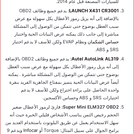
للسيارات المصنعة قبل عام 2014.
LAUNCH X431 CR3001
:
يدعم جميع وظائف OBD2
بالإضافة إلى أنه يزيل رموز الأعطال بكل سهولة مع عرض
سبب العطل بوضوح حتى تتمكن من الوصول إلى المشكلة
مباشرة إلى جانب ذلك يمكنه عرض البيانات الحية واختبار
حساس الشكمان
ونظام EVAP ولكن للأسف لا يدعم اختبار
SRS و ABS.
Autel AutoLink AL319
:
يدعم جميع وظائف OBD2 بالإضافة
إلى أنه يزيل رموز الأعطال بكل سهولة مع عرض سبب العطل
بوضوح حتى تتمكن من الوصول إلى المشكلة مباشرة . يمكنه
أيضاً عرض البيانات الحية يتميز بمفتاح الجاهزية الفريد بنقرة
واحدة الحاصل على براءة اختراع ولكن للأسف لا يدعم
اختبارات SRS و ABS وحساس الأكسجين.
Super Mini ELM327 OBD2:
قارئ لرموز الأعطال صغير
الحجم رخيص الثمن يناسب الأشخاص قليلي الخبرة حيث أنه
سهل الاستخدام يعمل عن طريق البلوتوث باستخدام العديد من
برامح الجوال على سبيل المثال: Torque أو
Infocar
ويدعم 9