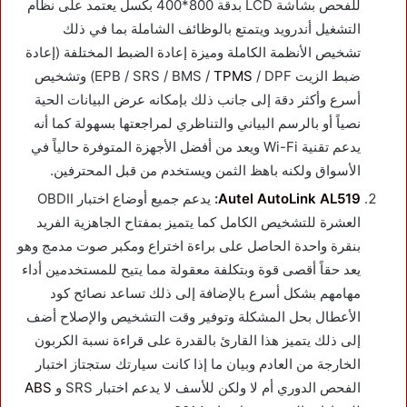
للفحص بشاشة LCD بدقة 800*400 بكسل يعتمد على نظام
التشغيل أندرويد ويتمتع بالوظائف الشاملة بما في ذلك
تشخيص الأنظمة الكاملة وميزة إعادة الضبط المختلفة (إعادة
ضبط الزيت EPB / SRS / BMS /
TPMS
/ DPF) وتشخيص
أسرع وأكثر دقة إلى جانب ذلك بإمكانه عرض البيانات الحية
نصياً أو بالرسم البياني والتناظري لمراجعتها بسهولة كما أنه
يدعم تقنية Wi-Fi ويعد من أفضل الأجهزة المتوفرة حالياً في
الأسواق ولكنه باهظ الثمن ويستخدم من قبل المحترفين.
Autel AutoLink AL519
:
يدعم جميع أوضاع اختبار OBDII
العشرة للتشخيص الكامل كما يتميز بمفتاح الجاهزية الفريد
بنقرة واحدة الحاصل على براءة اختراع ومكبر صوت مدمج وهو
يعد حقاً أقصى قوة وبتكلفة معقولة مما يتيح للمستخدمين أداء
مهامهم بشكل أسرع بالإضافة إلى ذلك تساعد نصائح كود
الأعطال بحل المشكلة وتوفير وقت التشخيص والإصلاح أضف
إلى ذلك يتميز هذا القارئ بالقدرة على قراءة نسبة الكربون
الخارجة من العادم وبيان ما إذا كانت سيارتك ستجتاز اختبار
الفحص الدوري أم لا ولكن للأسف لا يدعم اختبار SRS و
ABS