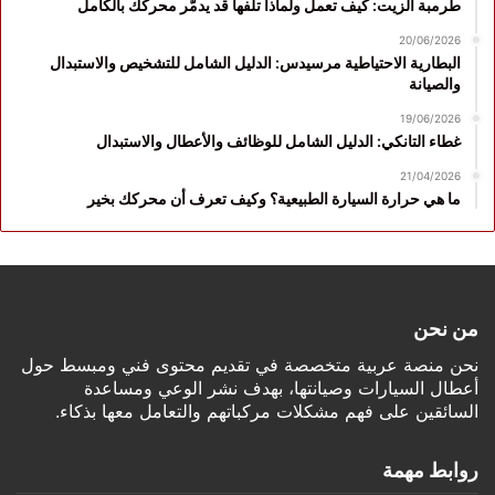
طرمبة الزيت: كيف تعمل ولماذا تلفها قد يدمّر محركك بالكامل
20/06/2026
البطارية الاحتياطية مرسيدس: الدليل الشامل للتشخيص والاستبدال
والصيانة
19/06/2026
غطاء التانكي: الدليل الشامل للوظائف والأعطال والاستبدال
21/04/2026
ما هي حرارة السيارة الطبيعية؟ وكيف تعرف أن محركك بخير
من نحن
نحن منصة عربية متخصصة في تقديم محتوى فني ومبسط حول
أعطال السيارات وصيانتها، بهدف نشر الوعي ومساعدة
السائقين على فهم مشكلات مركباتهم والتعامل معها بذكاء.
روابط مهمة