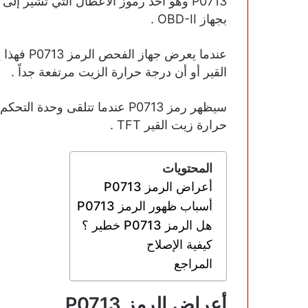
P0713 وهو أحد رموز الأعطال التي تشير إ
بجهاز OBD-II .
عندما يعر
القير أو أن درجة حرارة الزيت مرتفعة جداً .
حرارة زيت القير TFT .
المحتويات
أعراض الرمز P0713
أسباب ظهور الرمز P0713
هل الرمز P0713 خطير ؟
كيفية الإصلاح
المراجع
أعراض الرمز P0713