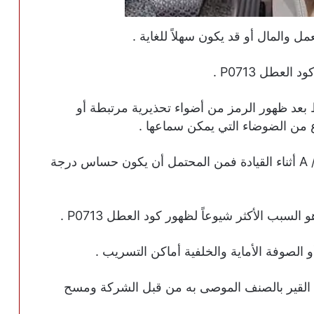
مل والمال أو قد يكون سهلاً للغاية .
لعطل P0713 .
 بعد ظهور الرمز من أضواء تحذيرية مرتبطة أو
ع من الضوضاء التي يمكن سماعها .
إذا كانت تبديلات القير سيئة وظهر ضوء A / T Oil أثناء القيادة فمن المحتمل أن يكون حساس درجة
سبب الأكثر شيوعاً لظهور كود العطل P0713 .
الصوفة الأماية والخلفية أماكن التسريب .
ت القير بالصنف الموصى به من قبل الشركة ومسح