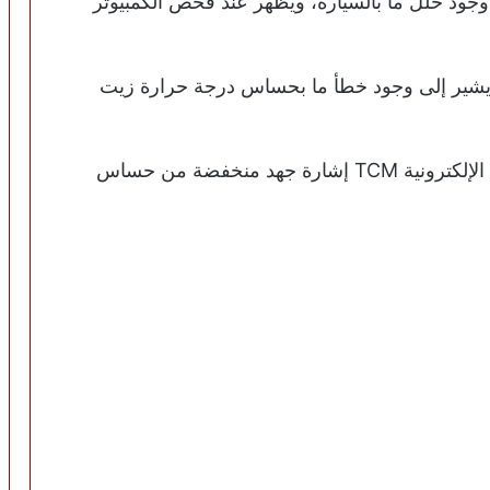
لى وجود خلل ما بالسيارة، ويظهر عند فحص الكمبيوتر
ض جهاز الفحص الرمز P0713 فهذا يشير إلى وجود خطأ ما بحساس درجة حرارة زيت
سيظهر رمز P0713 عندما تتلقى وحدة التحكم الإلكترونية TCM إشارة جهد منخفضة من حساس