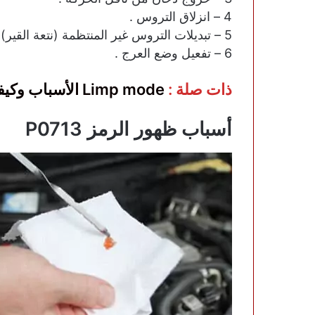
4 – انزلاق التروس .
5 – تبديلات التروس غير المنتظمة (نتعة القير) .
6 – تفعيل وضع العرج .
ذات صلة :
Limp mode الأسباب وكيفية تخطي الممشكلة
أسباب ظهور الرمز P0713