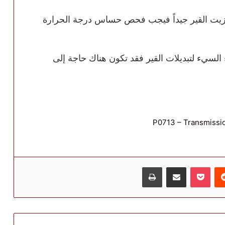
زيت القير جيداً فيجب فحص حساس درجة الحرارة
 السيء لتبديلات القير فقد تكون هناك حاجة إلى
P0713 – Transmissio
ريست
بوكيت
مشاركة عبر البريد
طباعة