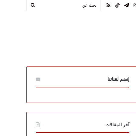
يوب
انستقرام
تيلقرام
TikTok
ملخص
بحث
الموقع
عن
RSS
إنضم لقناتنا
آخر المقالات