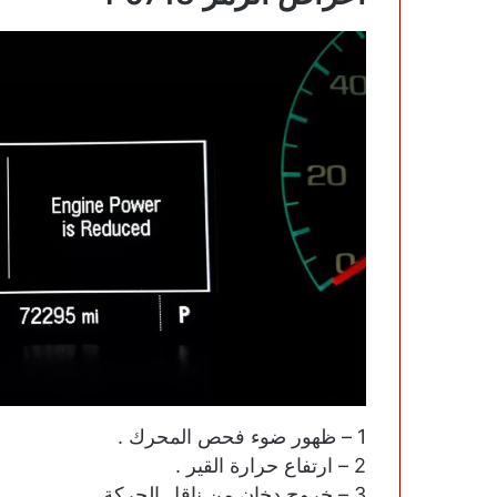
1 – ظهور ضوء فحص المحرك .
2 – ارتفاع حرارة القير .
3 – خروج دخان من ناقل الحركة .