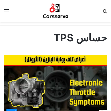
بحث
الق
عن
حساس TPS