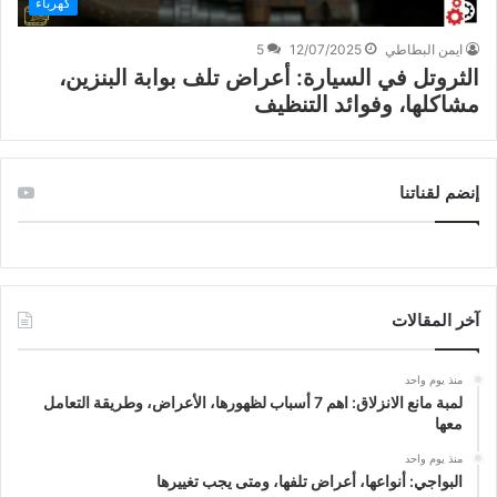
كهرباء
ايمن البطاطي
12/07/2025
5
الثروتل في السيارة: أعراض تلف بوابة البنزين،
مشاكلها، وفوائد التنظيف
إنضم لقناتنا
آخر المقالات
منذ يوم واحد
لمبة مانع الانزلاق: اهم 7 أسباب لظهورها، الأعراض، وطريقة التعامل
معها
منذ يوم واحد
البواجي: أنواعها، أعراض تلفها، ومتى يجب تغييرها