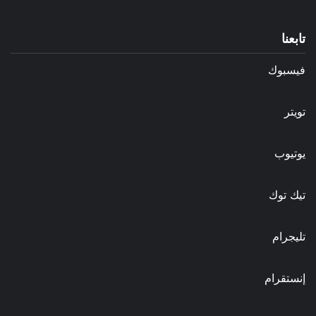
تابعنا
فيسبوك
تويتر
يوتيوب
تيك توك
تليجرام
إنستقرام