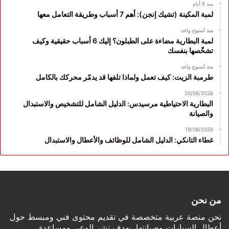
منذ 6 أيام
لمبة المكينة (تشيك إنجن): أهم 7 أسباب وطريقة التعامل معها
منذ أسبوع واحد
لمبة البطارية مضاءة على الطبلون؟ إليك 6 أسباب حقيقية وكيف
تشخّصها بنفسك
منذ أسبوع واحد
طرمبة الزيت: كيف تعمل ولماذا تلفها قد يدمّر محركك بالكامل
20/06/2026
البطارية الاحتياطية مرسيدس: الدليل الشامل للتشخيص والاستبدال
والصيانة
19/06/2026
غطاء التانكي: الدليل الشامل للوظائف والأعطال والاستبدال
من نحن
نحن منصة عربية متخصصة في تقديم محتوى فني ومبسط حول
أعطال السيارات وصيانتها، بهدف نشر الوعي ومساعدة