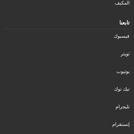
المكيف
تابعنا
فيسبوك
تويتر
يوتيوب
تيك توك
تليجرام
إنستقرام