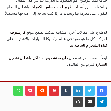
ختاماً قمنا بتوضيح أهم المعلومات اللازمة لك في هذا المقال
والمتعلقة بأبرز
أسباب ظهور لمبة حساس الكفرات
واعطال النظام
لتكون على معرفة بها وتحديد ما إذا كنت بحاجة إلى اصلاحها مستقبلاً
.
للاطلاع على مقالات أخرى مشابهة يمكنك تصفح موقع
كارسيرف
لمواكبة كل ما هو مفيد في عالم ميكانيكا السيارات والاشتراك على
قناة التليجرام الخاصة بنا
.
ايضاً ننصحك بقراءة مقال
طريقة تشخيص مشاكل واعطال تشغيل
السيارة
لمزيدٍ من الفائدة .
فيسبوك
تويتر
لينكدإن
بينتيريست
بوكيت
واتساب
تيلقرام
مشاركة عبر البريد
طباعة