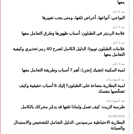
معها
منذ 3 أيام
البواجي: أنواعها، أعراض تلفها، ومتى يجب تغييرها
منذ 3 أيام
علامة الرديتر في الطبلون: أسباب ظهورها وطرق التعامل معها
منذ 3 أيام
علامات الطبلون تويوتا: الدليل الكامل لشرح 40 رمز تحذيري وكيفية
التعامل معها
منذ 5 أيام
لمبة المكينة (تشيك إنجن): أهم 7 أسباب وطريقة التعامل معها
منذ أسبوع واحد
لمبة البطارية مضاءة على الطبلون؟ إليك 6 أسباب حقيقية وكيف
تشخّصها بنفسك
منذ أسبوع واحد
طرمبة الزيت: كيف تعمل ولماذا تلفها قد يدمّر محركك بالكامل
20/06/2026
البطارية الاحتياطية مرسيدس: الدليل الشامل للتشخيص والاستبدال
والصيانة