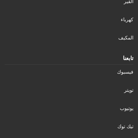
القير
كهرباء
المكيف
تابعنا
فيسبوك
تويتر
يوتيوب
تيك توك