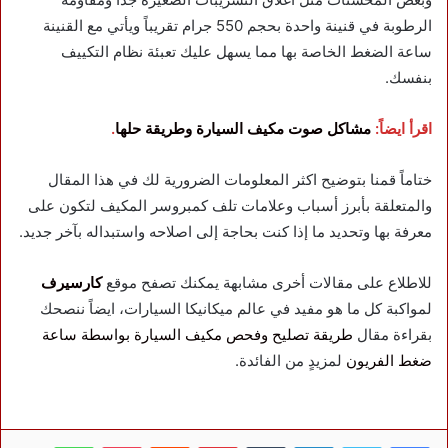
الرطوبة في قنينة واحدة بحجم 550 جرام تقريباً ويأتي مع القنينة
ساعة الضغط الخاصة بها مما يسهل عليك تعبئة نظام التكييف
بنفسك.
اقرأ ايضاً:
مشاكل صوت مكيف السيارة وطريقة حلها
.
ختاماً قمنا بتوضيح اكثر المعلومات الضرورية لك في هذا المقال
والمتعلقة بأبرز أسباب وعلامات تلف كمبروسر المكيف لتكون على
معرفة بها وتحديد ما إذا كنت بحاجة إلى اصلاحه واستبداله بآخر جديد.
للاطلاع على مقالات أخرى مشابهة يمكنك تصفح موقع
كارسيرف
لمواكبة كل ما هو مفيد في عالم ميكانيكا السيارات، ايضاً ننصحك
بقراءة مقال
طريقة تصليح وفحص مكيف السيارة بواسطة ساعة
ضغط الفريون
لمزيدٍ من الفائدة.
فيسبوك
تويتر
لينكدإن
بينتيريست
بوكيت
واتساب