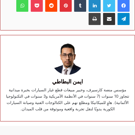
تيلقرام
مشاركة عبر البريد
طباعة
ايمن البطاطي
مؤسس منصة كارسيرف، وخبير مبيعات قطع غيار السيارات بخبرة ميدانية
تتجاوز 10 سنوات (7 سنوات في الأنظمة الأمريكية و3 سنوات في التكنولوجيا
الألمانية). هاوٍ للميكانيكا ومطلع نهم على الكتالوجات الفنية وصيانة السيارات
الكورية يدويًا لنقل تجربة واقعية وموثوقة من قلب الميدان.